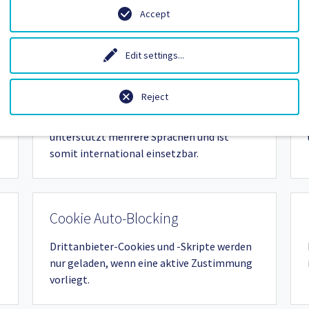
im TYPO3 Cookie Consent Plugin angepasst
Accept
werden.
Edit settings
...
International
Reject
Die TYPO3 Cookie Consent Extension
unterstützt mehrere Sprachen und ist
somit international einsetzbar.
Cookie Auto-Blocking
Drittanbieter-Cookies und -Skripte werden
nur geladen, wenn eine aktive Zustimmung
vorliegt.