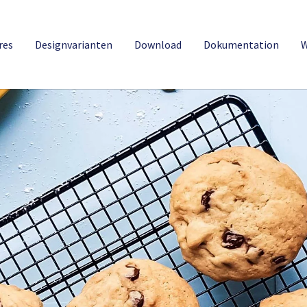
res
Designvarianten
Download
Dokumentation
W