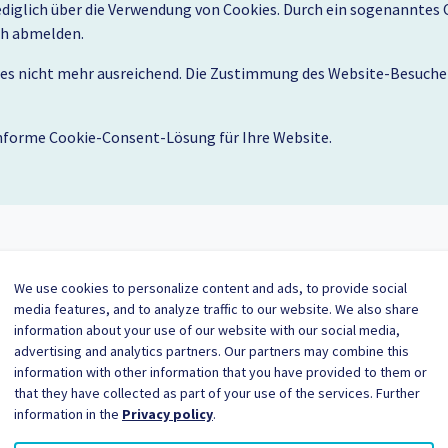
lediglich über die Verwendung von Cookies. Durch ein sogenannte
ch abmelden.
dies nicht mehr ausreichend. Die Zustimmung des Website-Besuche
forme Cookie-Consent-Lösung für Ihre Website.
ures der TYPO3 Cookie Consent Exte
We use cookies to personalize content and ads, to provide social
media features, and to analyze traffic to our website. We also share
information about your use of our website with our social media,
Flexibel skalierbar
advertising and analytics partners. Our partners may combine this
information with other information that you have provided to them or
Möglichkeit zur Erweiterung um Tracking-
that they have collected as part of your use of the services. Further
information in the
Skripte. Art und Anzahl der Cookies sowie
Privacy policy
.
deren Regeln können einfach und jederzeit