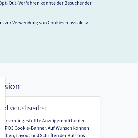
s Opt-Out-Verfahren konnte der Besucher der
rs zur Verwendung von Cookies muss aktiv
nsion
Individualisierbar
Vier voreingestellte Anzeigemodi für den
TYPO3 Cookie-Banner. Auf Wunsch können
Farben, Layout und Schriften der Buttons