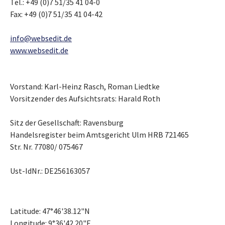
Tel.: +49 (0)7 51/35 41 04-0
Fax: +49 (0)7 51/35 41 04-42
info@websedit.de
www.websedit.de
Vorstand: Karl-Heinz Rasch, Roman Liedtke
Vorsitzender des Aufsichtsrats: Harald Roth
Sitz der Gesellschaft: Ravensburg
Handelsregister beim Amtsgericht Ulm HRB 721465
Str. Nr. 77080/ 075467
Ust-IdNr.: DE256163057
Latitude: 47°46'38.12"N
Longitude: 9°36'42.20"E